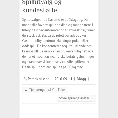
Spillutvalg og
kundestøtte
Spillutvalget hos Casumo er upåklagelig. Du
finner alle favorittspillene dine og mange flere. I
tillegg til videoautomater og fruktmaskiner, finner
du Blackjack, Baccarat, rulett og videopoker.
Casumo tilbyr derimot ikke bingo, poker eller
oddsspill. De konsentrerer seg utelukkende om
kasinospill. Casumo er en brukervennlig nettside,
de har et mobilkasino, norske betalingsløsninger
og skandinavisk kundeservice. Alle spillene er
Flash-spill, som kan spilles på PC og Mac.
By
Peter Karlsson
|
2016-09-14
|
Blogg
|
←
Tjen penger på YouTube
Store spillegevinster
→