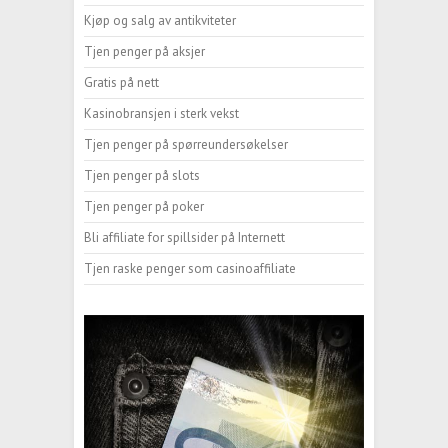
Kjøp og salg av antikviteter
Tjen penger på aksjer
Gratis på nett
Kasinobransjen i sterk vekst
Tjen penger på spørreundersøkelser
Tjen penger på slots
Tjen penger på poker
Bli affiliate for spillsider på Internett
Tjen raske penger som casinoaffiliate